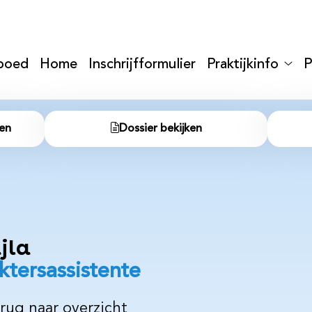
nu
poed
Home
Inschrijfformulier
Praktijkinfo
P
Prakt
sub
en
Dossier bekijken
jla
ktersassistente
rug naar overzicht