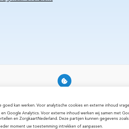
U heeft geen toestemming gegeven
voor
externe inhoud
die nodig is om dit
te zien.
e goed kan werken. Voor analytische cookies en externe inhoud vrag
Cookie-instellingen wijzigen
 en Google Analytics. Voor externe inhoud werken wij samen met Goo
vertellen en ZorgkaartNederland. Deze partijen kunnen gegevens zoals
p ieder moment uw toestemming intrekken of aanpassen.