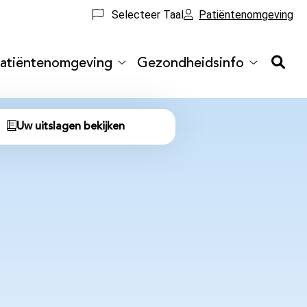
Selecteer Taal
Patiëntenomgeving
atiëntenomgeving
Gezondheidsinfo
ijkinfo
Patiëntenomgeving
Gezondhei
menu
submenu
submenu
Uw uitslagen bekijken