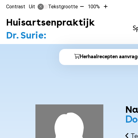
Tekst
Tekst
Contrast
Tekstgrootte
100%
Uit
verkleinen
vergroten
met
met
Huisartsenpraktijk
Hoofdme
10%
10%
S
Dr. Surie:
Snel
Herhaalrecepten aanvrag
naar
Na
Do
Te