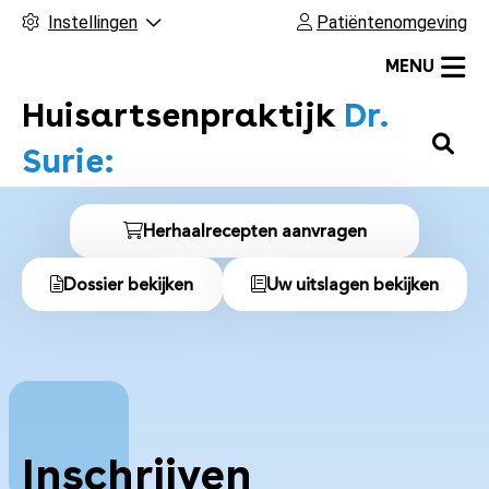
Instellingen
Patiëntenomgeving
MENU
Huisartsenpraktijk
Dr.
H
Surie:
o
o
S
f
Herhaalrecepten aanvragen
n
d
Dossier bekijken
Uw uitslagen bekijken
m
e
e
l
n
u
n
a
Inschrijven
a