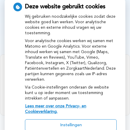
de
folder
vinden in de wachtkamer en
Deze website gebruikt cookies
op
www.skge.nl
.
Wij gebruiken noodzakelijke cookies zodat deze
website goed kan werken. Voor analytische
cookies en externe inhoud vragen wij uw
toestemming.
Voor analytische cookies werken wij samen met
Matomo en Google Analytics. Voor externe
inhoud werken wij samen met Google (Maps,
Translate en Reviews), YouTube, Vimeo,
Facebook, Instagram, X (Twitter), Qualizorg,
Patiëntenvertellen en ZorgkaartNederland. Deze
partijen kunnen gegevens zoals uw IP-adres
verwerken.
U heeft geen toestemming gegeven
voor
externe inhoud
die nodig is om dit
Via Cookie-instellingen onderaan de website
te zien.
kunt u op ieder moment uw toestemming
intrekken of aanpassen.
Cookie-instellingen wijzigen
Lees meer over onze Privacy- en
Cookieverklaring.
Instellingen