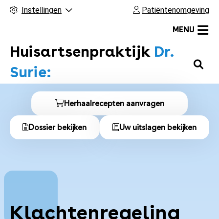
Instellingen
Patiëntenomgeving
MENU
Huisartsenpraktijk
Dr.
H
Surie:
o
o
S
f
Herhaalrecepten aanvragen
n
d
Dossier bekijken
Uw uitslagen bekijken
m
e
e
l
n
u
n
a
Klachtenregeling
a