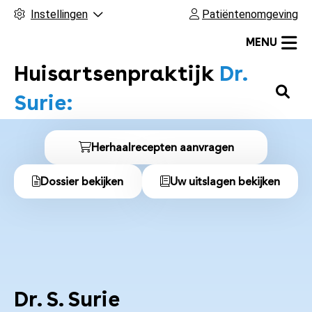
Instellingen
Patiëntenomgeving
MENU
Huisartsenpraktijk
Dr.
H
Surie:
o
o
S
f
Herhaalrecepten aanvragen
n
d
Dossier bekijken
Uw uitslagen bekijken
m
e
e
l
n
u
n
a
Dr. S. Surie
a