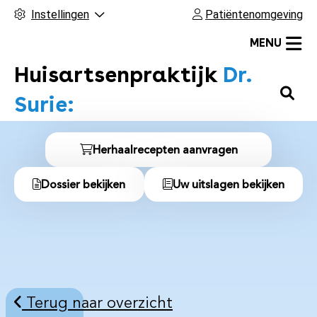
Instellingen
Patiëntenomgeving
MENU
Huisartsenpraktijk
Dr.
H
Surie:
o
o
S
f
Herhaalrecepten aanvragen
n
d
Dossier bekijken
Uw uitslagen bekijken
m
e
e
l
n
u
n
a
a
Terug naar overzicht